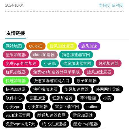
2024-10-04
支持
[0]
反对
[0]
友情链接
网站地图
QuickQ
旋风加速度器
旋风加速
坚果加速器
tiktok加速器
狗急加速器官网
免费vqn外网加速
小蓝鸟
优途加速器官网
风驰加速器
旋风加速器
免费vps加速器外网苹果版
旋风加速度器
快连加速器
快连加速器官网入口
原子加速器
快鸭加速器
快柠檬加速器
旋风加速度器
外网网址导航
软件中心
雷霆加速
狂飙加速器
哔咔漫画
小美
小美vpn
小美加速器
雷轰下载官网
outline
vp加速器官网
酷通加速器官网
雷霆加器速
免费vqn试用7天
纸飞机加速器
酷通vp加速器