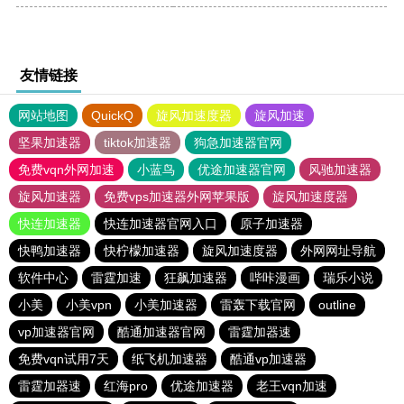
友情链接
网站地图
QuickQ
旋风加速度器
旋风加速
坚果加速器
tiktok加速器
狗急加速器官网
免费vqn外网加速
小蓝鸟
优途加速器官网
风驰加速器
旋风加速器
免费vps加速器外网苹果版
旋风加速度器
快连加速器
快连加速器官网入口
原子加速器
快鸭加速器
快柠檬加速器
旋风加速度器
外网网址导航
软件中心
雷霆加速
狂飙加速器
哔咔漫画
瑞乐小说
小美
小美vpn
小美加速器
雷轰下载官网
outline
vp加速器官网
酷通加速器官网
雷霆加器速
免费vqn试用7天
纸飞机加速器
酷通vp加速器
雷霆加器速
红海pro
优途加速器
老王vqn加速